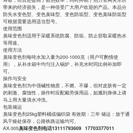
带来的经济损失，是一种倍受广大用户欢迎的产品。本品分
防失水变色型、变色臭味型、变色防垢型、变色臭味防垢型
可根据需要选用适当型号。
使用范围
臭味变色剂适用于采暖系统防腐、防垢、防止窃取采暖热水
等用途。
使用方法
臭味变色剂每吨水加入量为
200-1000克（用户可酌情使
用），从补水箱中均匀注入锅炉，补充水时同比例补加即
可。
操作与安全
臭味变色剂为中强碱性物质，不燃、不爆，但对皮肤有一定
的刺激、腐蚀性，操作时应配戴劳保用品，如溅到身体上请
马上用大量清水冲洗。
包装储运
臭味变色剂
25kg塑料桶或编织袋 有效期：三年 储运：放于通
风干燥处保存，公路铁路运输均可。
AX-305
臭味变色剂电话13111793609 17703377011